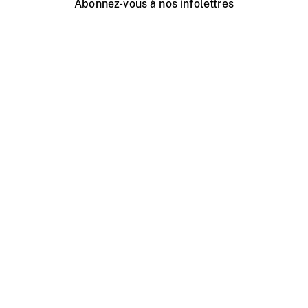
Abonnez-vous à nos infolettres
Événements ONF près de chez vous
Créer avec l’ONF
Organiser une projection publique
À propos de ce site
Centre d'aide
Contactez-nous
Espace Média
Emplois
ONF.ca
Production
Distribution
Éducation
Blogue ONF