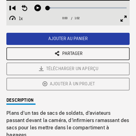
Loaded
:
Restart
Seek
Play
3.95%
from
backward
1x
0:00
Current
1:02
Duration
/
beginning
10
Playback
Full
Time
seconds
Rate
Scree
AJOUTER AU PANIER
PARTAGER
TÉLÉCHARGER UN APERÇU
AJOUTER À UN PROJET
DESCRIPTION
Plans d'un tas de sacs de soldats, d'aviateurs
passant devant la caméra, d'infirmiers ramassant des
sacs pour les mettre dans le compartiment à
bagages.