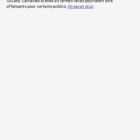
120 ans. Certaines scènes ou termes reliés pourraient être
offensants pour certains publics.
En savoir plus