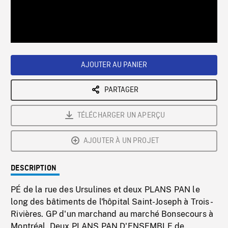
/
Loaded
:
Playback
0%
Rate
AJOUTER AU PANIER
PARTAGER
TÉLÉCHARGER UN APERÇU
AJOUTER À UN PROJET
DESCRIPTION
PÉ de la rue des Ursulines et deux PLANS PAN le
long des bâtiments de l'hôpital Saint-Joseph à Trois-
Rivières. GP d'un marchand au marché Bonsecours à
Montréal. Deux PLANS PAN D'ENSEMBLE de