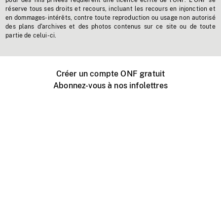
pour des fins privées requièrent une licence écrite de l'ONF. L'ONF se
réserve tous ses droits et recours, incluant les recours en injonction et
en dommages-intérêts, contre toute reproduction ou usage non autorisé
des plans d'archives et des photos contenus sur ce site ou de toute
partie de celui-ci.
Créer un compte ONF gratuit
Abonnez-vous à nos infolettres
Événements ONF près de chez vous
Créer avec l’ONF
Organiser une projection publique
À propos de ce site
Centre d'aide
Contactez-nous
Espace Média
Emplois