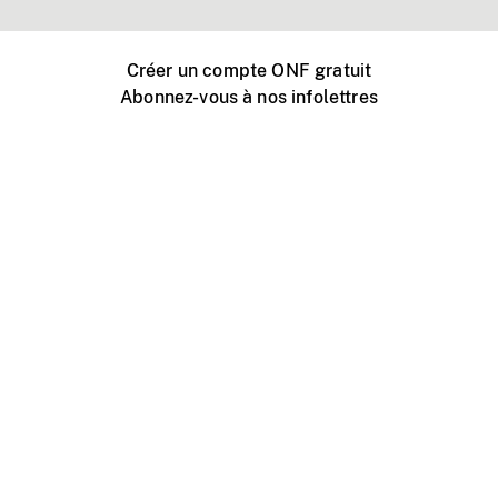
Créer un compte ONF gratuit
Abonnez-vous à nos infolettres
Événements ONF près de chez vous
Créer avec l’ONF
Organiser une projection publique
À propos de ce site
Centre d'aide
Contactez-nous
Espace Média
Emplois
ONF.ca
Production
Distribution