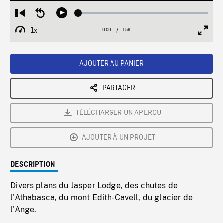
Loaded
:
Restart
Seek
Play
2.22%
from
backward
1x
0:00
Current
1:59
Duration
/
beginning
10
Playback
Full
Time
seconds
Rate
Scree
AJOUTER AU PANIER
PARTAGER
TÉLÉCHARGER UN APERÇU
AJOUTER À UN PROJET
DESCRIPTION
Divers plans du Jasper Lodge, des chutes de
l'Athabasca, du mont Edith-Cavell, du glacier de
l'Ange.