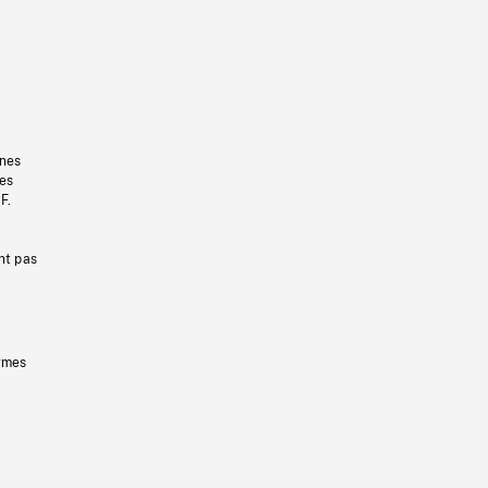
gnes
les
F.
nt pas
ermes