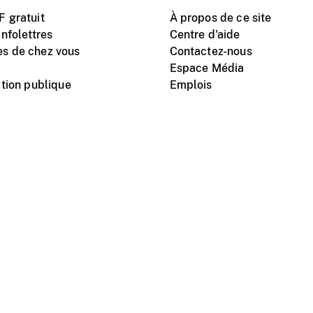
 gratuit
À propos de ce site
nfolettres
Centre d'aide
s de chez vous
Contactez-nous
Espace Média
tion publique
Emplois
Instagram
Vimeo
X
télé
titutionnel
Conditions d'utilisation
Protection des renseigne
nal du film du Canada