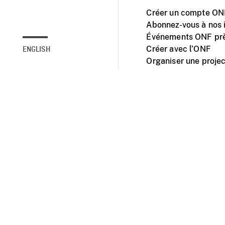
Créer un compte ONF
Abonnez-vous à nos i
Événements ONF prè
Créer avec l’ONF
ENGLISH
Organiser une projec
Facebook
Youtube
L'ONF sur mobile et 
Accessibilité
Site ins
© 2025 Office natio