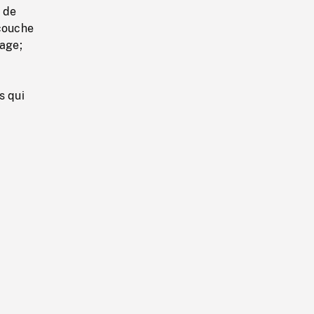
 de
 couche
cage;
s qui