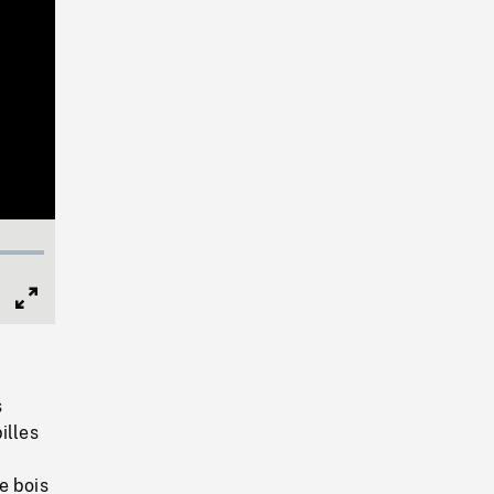
Full
Screen
s
illes
e bois