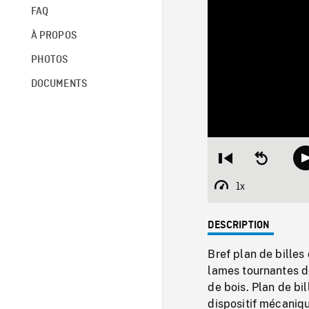
FAQ
À PROPOS
PHOTOS
DOCUMENTS
Restart
Seek
from
backward
beginning
10
1x
Playback
seconds
Rate
DESCRIPTION
Bref plan de billes
lames tournantes de
de bois. Plan de bi
dispositif mécaniqu