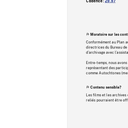
Cadence:
29.97
Moratoire sur les con
Conformément au Plan au
directrices du Bureau de 
d’archivage avec l’assi
Entre-temps, nous avons s
représentant des particip
comme Autochtones (memb
Contenu sensible?
Les films et les archives
reliés pourraient être of