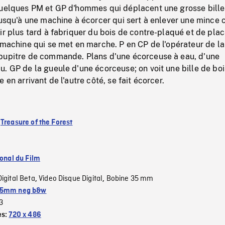
Quelques PM et GP d'hommes qui déplacent une grosse bille
jusqu'à une machine à écorcer qui sert à enlever une mince
ir plus tard à fabriquer du bois de contre-plaqué et de pla
 machine qui se met en marche. P en CP de l'opérateur de la
pupitre de commande. Plans d'une écorceuse à eau, d'une
. GP de la gueule d'une écorceuse; on voit une bille de boi
 en arrivant de l'autre côté, se fait écorcer.
:
Treasure of the Forest
ional du Film
Digital Beta
Video Disque Digital
Bobine 35 mm
,
,
5mm neg b&w
3
es:
720 x 486