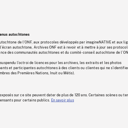
tenus autochtones
tochtone de l’ONF, aux protocoles développés par imagineNATIVE et aux li
l’écran autochtone, Archives ONF est à revoir et à mettre à jour ses protoco
stance des communautés autochtones et du comité-conseil autochtone de l’ON
uspendu l’octroi de licences pour les archives, les extraits et les photos
ants et participantes autochtones à des clients ou clientes qui ne s’identifie
res des Premières Nations, Inuit ou Métis).
 exposés sur ce site peuvent dater de plus de 120 ans. Certaines scènes ou t
fensants pour certains publics.
En savoir plus