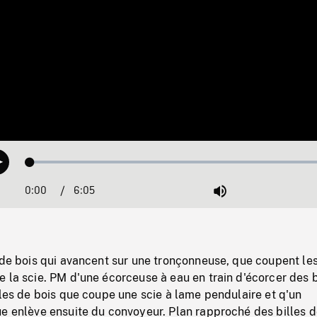
Loaded
:
Play
0.62%
0:00
Current
6:05
Duration
/
Mute
Time
 de bois qui avancent sur une tronçonneuse, que coupent le
 la scie. PM d'une écorceuse à eau en train d'écorcer des b
lles de bois que coupe une scie à lame pendulaire et q'un
e enlève ensuite du convoyeur. Plan rapproché des billes d