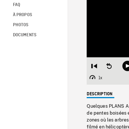
FAQ
À PROPOS
PHOTOS
DOCUMENTS
Restart
Seek
from
backward
beginning
10
1x
Playback
seconds
Rate
DESCRIPTION
Quelques PLANS AÉR
de pentes boisées e
zones où les arbre
filmé en hélicoptère