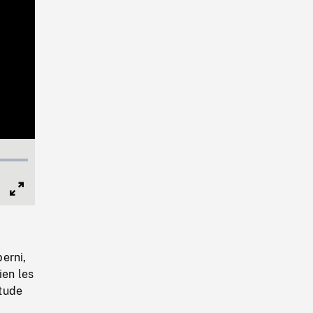
Full
Screen
erni,
ien les
itude