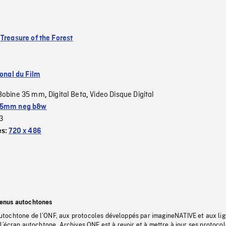
:
Treasure of the Forest
ional du Film
Bobine 35 mm
Digital Beta
Video Disque Digital
,
,
5mm neg b&w
3
es:
720 x 486
tenus autochtones
tochtone de l’ONF, aux protocoles développés par imagineNATIVE et aux li
l’écran autochtone, Archives ONF est à revoir et à mettre à jour ses protoco