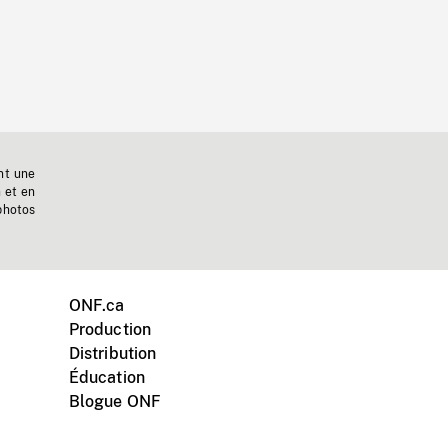
nt une
n et en
photos
ONF.ca
Production
Distribution
Éducation
Blogue ONF