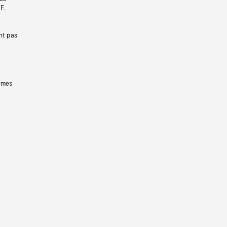
F.
nt pas
ermes