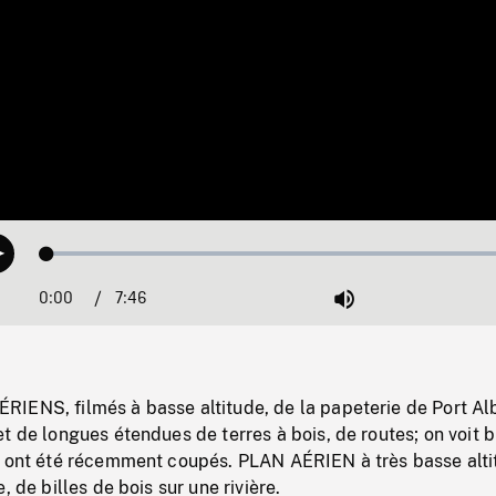
Loaded
:
Play
0.48%
0:00
Current
7:46
Duration
/
Mute
Time
IENS, filmés à basse altitude, de la papeterie de Port Alb
t de longues étendues de terres à bois, de routes; on voit b
s ont été récemment coupés. PLAN AÉRIEN à très basse alt
, de billes de bois sur une rivière.