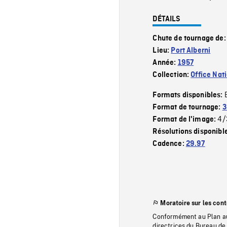
DÉTAILS
Chute de tournage de
Lieu:
Port Alberni
Année:
1957
Collection:
Office Nat
Formats disponibles:
Format de tournage:
3
4/
Format de l'image:
Résolutions disponibl
Cadence:
29.97
Moratoire sur les con
Conformément au Plan au
directrices du Bureau de 