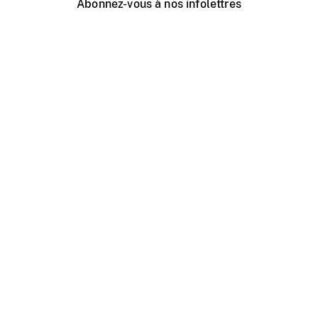
Abonnez-vous à nos infolettres
Événements ONF près de chez vous
Créer avec l’ONF
Organiser une projection publique
À propos de ce site
Centre d'aide
Contactez-nous
Espace Média
Emplois
ONF.ca
Production
Distribution
Éducation
Blogue ONF