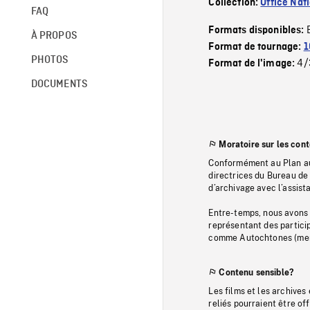
Collection:
Office Nat
FAQ
Formats disponibles:
À PROPOS
Format de tournage:
1
PHOTOS
4/
Format de l'image:
DOCUMENTS
Moratoire sur les con
Conformément au Plan au
directrices du Bureau de 
d’archivage avec l’assi
Entre-temps, nous avons s
représentant des particip
comme Autochtones (memb
Contenu sensible?
Les films et les archives
reliés pourraient être of