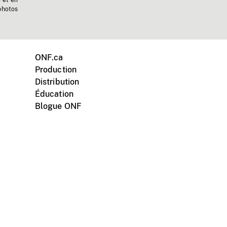
n et en
photos
ONF.ca
Production
Distribution
Éducation
Blogue ONF