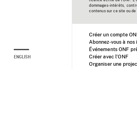
licence écrite de l'ONF. L
dommages-intérêts, contr
contenus sur ce site ou de 
Créer un compte ONF
Abonnez-vous à nos i
Événements ONF prè
Créer avec l’ONF
ENGLISH
Organiser une projec
Facebook
Youtube
L'ONF sur mobile et 