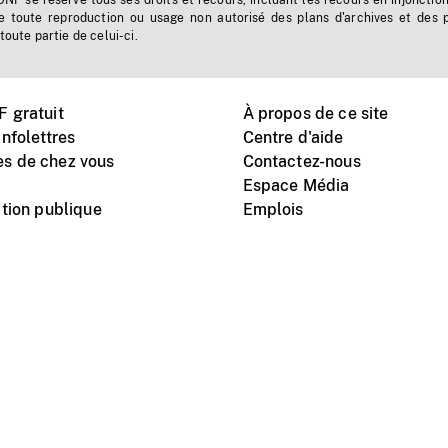
'ONF se réserve tous ses droits et recours, incluant les recours en injonctio
e toute reproduction ou usage non autorisé des plans d'archives et des 
toute partie de celui-ci.
 gratuit
À propos de ce site
nfolettres
Centre d'aide
s de chez vous
Contactez-nous
Espace Média
tion publique
Emplois
Instagram
Vimeo
X
télé