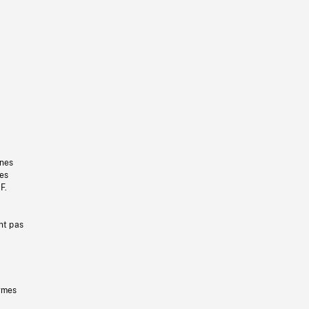
gnes
les
F.
nt pas
ermes