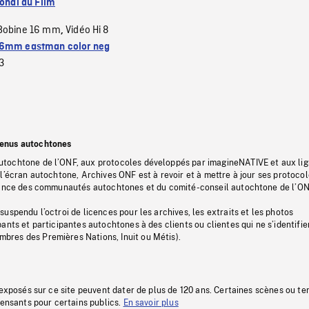
ional du Film
Bobine 16 mm
Vidéo Hi 8
,
6mm eastman color neg
3
tenus autochtones
tochtone de l’ONF, aux protocoles développés par imagineNATIVE et aux li
l’écran autochtone, Archives ONF est à revoir et à mettre à jour ses protoco
stance des communautés autochtones et du comité-conseil autochtone de l’ON
uspendu l’octroi de licences pour les archives, les extraits et les photos
ants et participantes autochtones à des clients ou clientes qui ne s’identifie
res des Premières Nations, Inuit ou Métis).
 exposés sur ce site peuvent dater de plus de 120 ans. Certaines scènes ou t
fensants pour certains publics.
En savoir plus