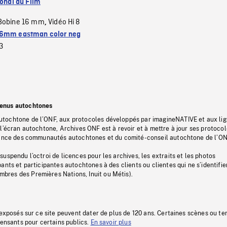
ional du Film
Bobine 16 mm
Vidéo Hi 8
,
6mm eastman color neg
3
tenus autochtones
tochtone de l’ONF, aux protocoles développés par imagineNATIVE et aux li
l’écran autochtone, Archives ONF est à revoir et à mettre à jour ses protoco
stance des communautés autochtones et du comité-conseil autochtone de l’ON
uspendu l’octroi de licences pour les archives, les extraits et les photos
ants et participantes autochtones à des clients ou clientes qui ne s’identifie
res des Premières Nations, Inuit ou Métis).
 exposés sur ce site peuvent dater de plus de 120 ans. Certaines scènes ou t
fensants pour certains publics.
En savoir plus