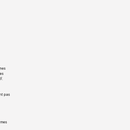
gnes
les
F.
nt pas
ermes