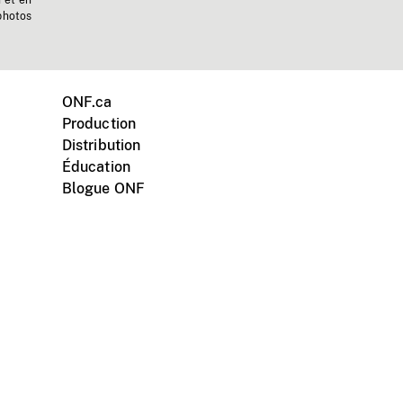
n et en
photos
ONF.ca
Production
Distribution
Éducation
Blogue ONF