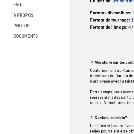
Collection:
Office Nat
FAQ
Formats disponibles:
À PROPOS
Format de tournage:
1
PHOTOS
4/
Format de l'image:
DOCUMENTS
Moratoire sur les con
Conformément au Plan au
directrices du Bureau de 
d’archivage avec l’assi
Entre-temps, nous avons s
représentant des particip
comme Autochtones (memb
Contenu sensible?
Les films et les archives
reliés pourraient être of