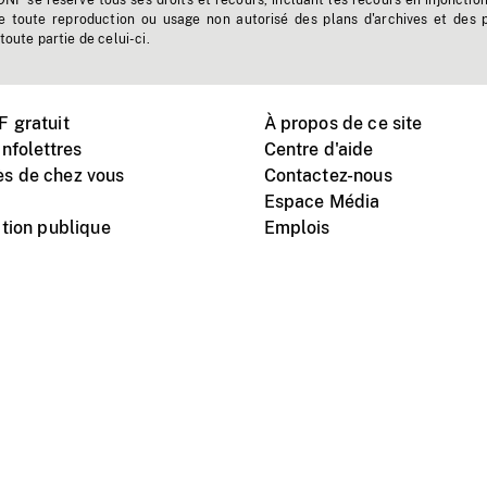
'ONF se réserve tous ses droits et recours, incluant les recours en injonctio
e toute reproduction ou usage non autorisé des plans d'archives et des 
toute partie de celui-ci.
 gratuit
À propos de ce site
nfolettres
Centre d'aide
s de chez vous
Contactez-nous
Espace Média
tion publique
Emplois
Instagram
Vimeo
X
télé