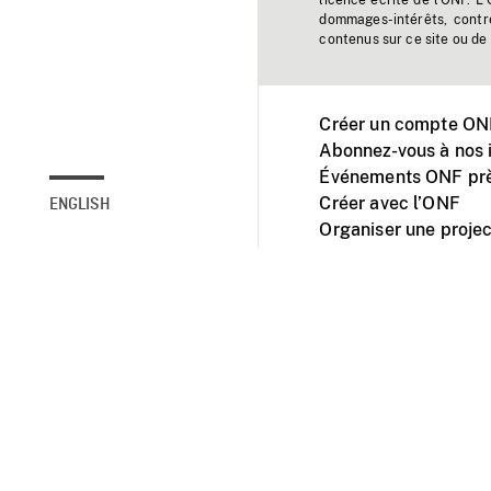
licence écrite de l'ONF. L
dommages-intérêts, contr
contenus sur ce site ou de 
Créer un compte ONF
Abonnez-vous à nos i
Événements ONF prè
Créer avec l’ONF
ENGLISH
Organiser une projec
Facebook
Youtube
L'ONF sur mobile et 