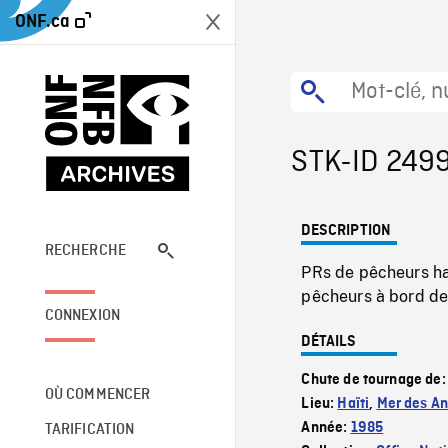
ONF.ca
STK-ID 249
DESCRIPTION
RECHERCHE
PRs de pêcheurs haï
pêcheurs à bord de 
CONNEXION
DÉTAILS
Chute de tournage de
OÙ COMMENCER
Lieu:
Haïti
,
Mer des An
Année:
1985
TARIFICATION