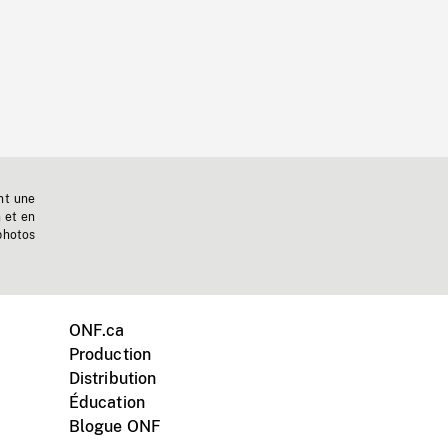
nt une
n et en
photos
ONF.ca
Production
Distribution
Éducation
Blogue ONF