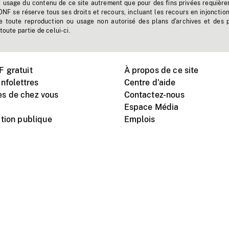
t usage du contenu de ce site autrement que pour des fins privées requière
'ONF se réserve tous ses droits et recours, incluant les recours en injonctio
e toute reproduction ou usage non autorisé des plans d'archives et des 
toute partie de celui-ci.
 gratuit
À propos de ce site
nfolettres
Centre d'aide
s de chez vous
Contactez-nous
Espace Média
tion publique
Emplois
Instagram
Vimeo
X
télé