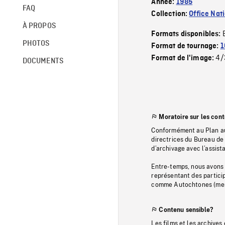
Année:
1985
FAQ
Collection:
Office Nat
À PROPOS
Formats disponibles:
PHOTOS
Format de tournage:
1
4/
Format de l'image:
DOCUMENTS
Moratoire sur les con
Conformément au Plan au
directrices du Bureau de 
d’archivage avec l’assi
Entre-temps, nous avons s
représentant des particip
comme Autochtones (memb
Contenu sensible?
Les films et les archives