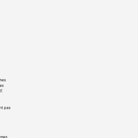
gnes
les
F.
nt pas
ermes