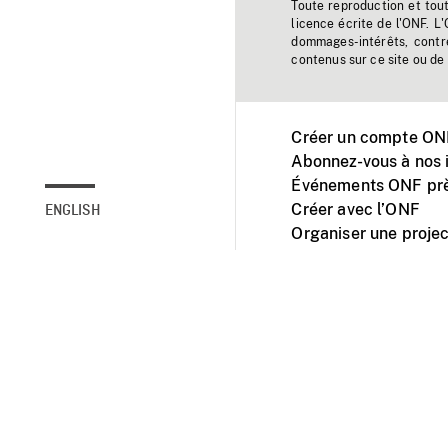
Toute reproduction et tou
licence écrite de l'ONF. L
dommages-intérêts, contr
contenus sur ce site ou de 
Créer un compte ONF
Abonnez-vous à nos i
Événements ONF prè
Créer avec l’ONF
ENGLISH
Organiser une projec
Facebook
Youtube
L'ONF sur mobile et 