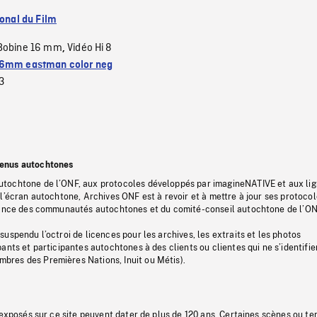
ional du Film
Bobine 16 mm
Vidéo Hi 8
,
6mm eastman color neg
3
tenus autochtones
tochtone de l’ONF, aux protocoles développés par imagineNATIVE et aux li
l’écran autochtone, Archives ONF est à revoir et à mettre à jour ses protoco
stance des communautés autochtones et du comité-conseil autochtone de l’ON
uspendu l’octroi de licences pour les archives, les extraits et les photos
ants et participantes autochtones à des clients ou clientes qui ne s’identifie
res des Premières Nations, Inuit ou Métis).
 exposés sur ce site peuvent dater de plus de 120 ans. Certaines scènes ou t