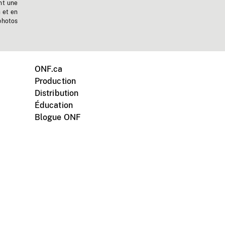
nt une
n et en
photos
ONF.ca
Production
Distribution
Éducation
Blogue ONF