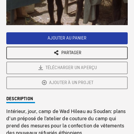
/
Loaded
:
Playback
0%
Rate
AJOUTER AU PANIER
PARTAGER
TÉLÉCHARGER UN APERÇU
AJOUTER À UN PROJET
DESCRIPTION
Intérieur, jour, camp de Wad Hileau au Soudan: plans
d'un préposé de l'atelier de couture du camp qui
prend des mesures pour la confection de vêtements
des nouveaux réfugiés éthiopiens.