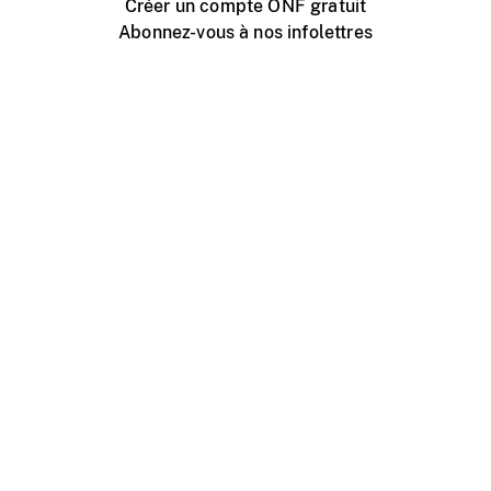
Créer un compte ONF gratuit
Abonnez-vous à nos infolettres
Événements ONF près de chez vous
Créer avec l’ONF
Organiser une projection publique
À propos de ce site
Centre d'aide
Contactez-nous
Espace Média
Emplois
ONF.ca
Production
Distribution
Éducation
Blogue ONF