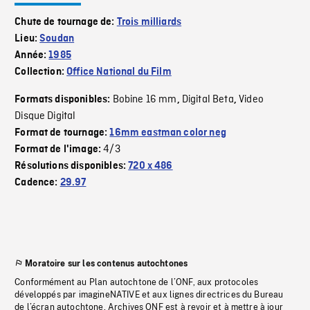
Chute de tournage de:
Trois milliards
Lieu:
Soudan
Année:
1985
Collection:
Office National du Film
Bobine 16 mm
Digital Beta
Video
Formats disponibles:
,
,
Disque Digital
Format de tournage:
16mm eastman color neg
4/3
Format de l'image:
Résolutions disponibles:
720 x 486
Cadence:
29.97
Moratoire sur les contenus autochtones
Conformément au Plan autochtone de l’ONF, aux protocoles
développés par imagineNATIVE et aux lignes directrices du Bureau
de l’écran autochtone, Archives ONF est à revoir et à mettre à jour