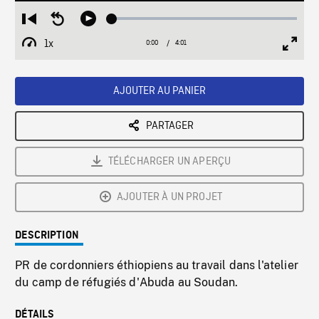
Loaded
:
Restart
Seek
Play
1.19%
from
backward
1x
0:00
Current
4:01
Duration
/
beginning
10
Playback
Full
Time
seconds
Rate
Scree
AJOUTER AU PANIER
PARTAGER
TÉLÉCHARGER UN APERÇU
AJOUTER À UN PROJET
DESCRIPTION
PR de cordonniers éthiopiens au travail dans l'atelier
du camp de réfugiés d'Abuda au Soudan.
DÉTAILS