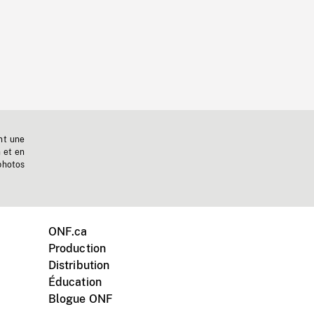
nt une
n et en
photos
ONF.ca
Production
Distribution
Éducation
Blogue ONF