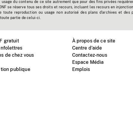
t usage du contenu de ce site autrement que pour des fins privées requière
'ONF se réserve tous ses droits et recours, incluant les recours en injonctio
e toute reproduction ou usage non autorisé des plans d'archives et des 
toute partie de celui-ci.
 gratuit
À propos de ce site
nfolettres
Centre d'aide
s de chez vous
Contactez-nous
Espace Média
tion publique
Emplois
Instagram
Vimeo
X
télé