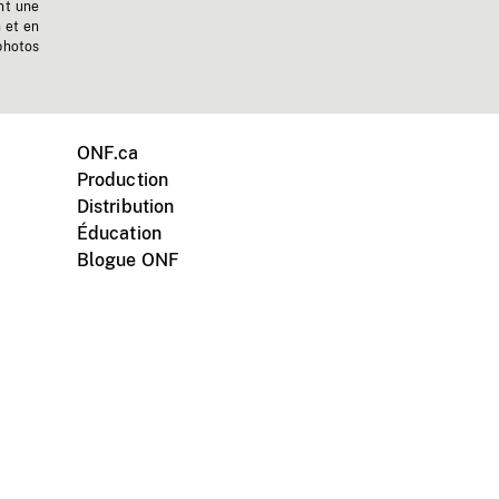
nt une
n et en
photos
ONF.ca
Production
Distribution
Éducation
Blogue ONF