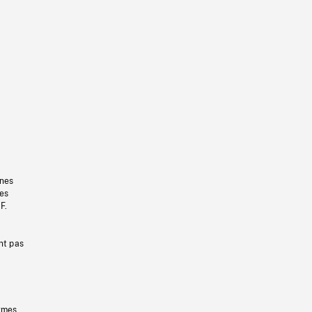
gnes
les
F.
nt pas
ermes