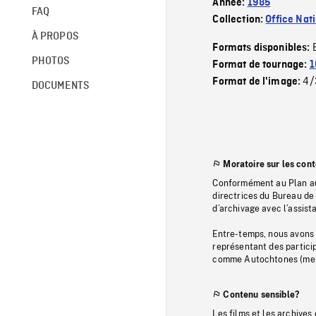
Année:
1985
FAQ
Collection:
Office Nat
À PROPOS
Formats disponibles:
PHOTOS
Format de tournage:
1
4/
Format de l'image:
DOCUMENTS
Moratoire sur les con
Conformément au Plan au
directrices du Bureau de 
d’archivage avec l’assi
Entre-temps, nous avons s
représentant des particip
comme Autochtones (memb
Contenu sensible?
Les films et les archives