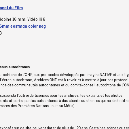
ional du Film
Bobine 16 mm
Vidéo Hi 8
,
6mm eastman color neg
3
tenus autochtones
tochtone de l’ONF, aux protocoles développés par imagineNATIVE et aux li
l’écran autochtone, Archives ONF est à revoir et à mettre à jour ses protoco
stance des communautés autochtones et du comité-conseil autochtone de l’ON
uspendu l’octroi de licences pour les archives, les extraits et les photos
ants et participantes autochtones à des clients ou clientes qui ne s’identifie
res des Premières Nations, Inuit ou Métis).
 exposés sur ce site peuvent dater de plus de 120 ans. Certaines scènes ou t