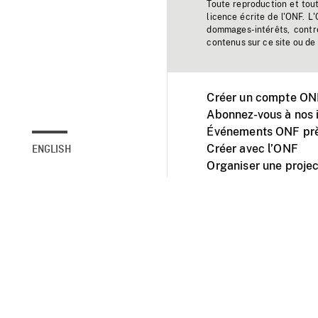
Toute reproduction et tou
licence écrite de l'ONF. L
dommages-intérêts, contr
contenus sur ce site ou de 
Créer un compte ONF
Abonnez-vous à nos i
Événements ONF prè
Créer avec l’ONF
ENGLISH
Organiser une projec
Facebook
Youtube
L'ONF sur mobile et 