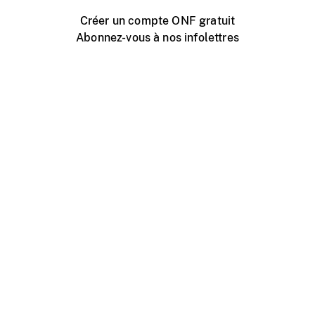
Créer un compte ONF gratuit
Abonnez-vous à nos infolettres
Événements ONF près de chez vous
Créer avec l’ONF
Organiser une projection publique
À propos de ce site
Centre d'aide
Contactez-nous
Espace Média
Emplois
ONF.ca
Production
Distribution
Éducation