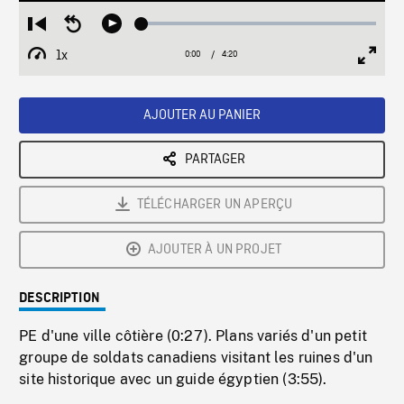
Loaded
:
Restart
Seek
Play
1.19%
from
backward
1x
0:00
Current
4:20
Duration
/
beginning
10
Playback
Full
Time
seconds
Rate
Scree
AJOUTER AU PANIER
PARTAGER
TÉLÉCHARGER UN APERÇU
AJOUTER À UN PROJET
DESCRIPTION
PE d'une ville côtière (0:27). Plans variés d'un petit
groupe de soldats canadiens visitant les ruines d'un
site historique avec un guide égyptien (3:55).