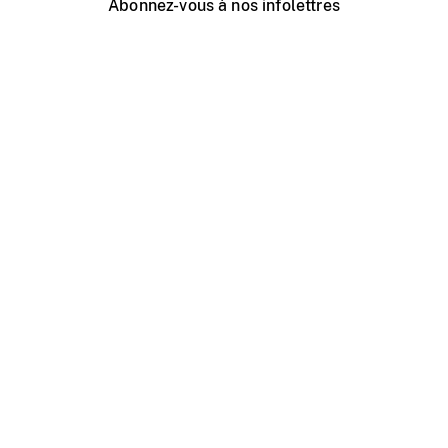
Abonnez-vous à nos infolettres
Événements ONF près de chez vous
Créer avec l’ONF
Organiser une projection publique
À propos de ce site
Centre d'aide
Contactez-nous
Espace Média
Emplois
ONF.ca
Production
Distribution
Éducation
Blogue ONF