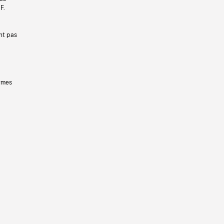
F.
nt pas
ermes