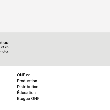
nt une
n et en
photos
ONF.ca
Production
Distribution
Éducation
Blogue ONF