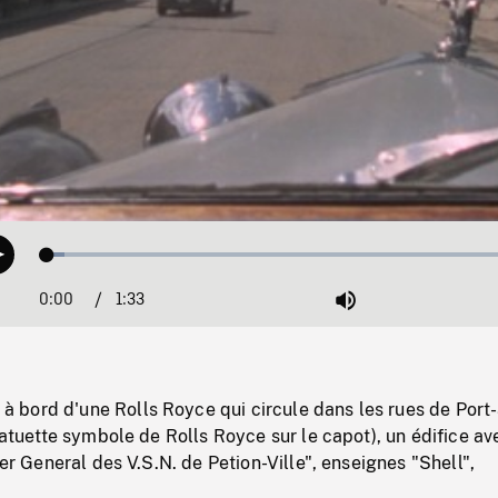
Loaded
:
Play
3.39%
0:00
Current
1:33
Duration
/
Mute
Time
bord d'une Rolls Royce qui circule dans les rues de Port
statuette symbole de Rolls Royce sur le capot), un édifice av
ier General des V.S.N. de Petion-Ville", enseignes "Shell",