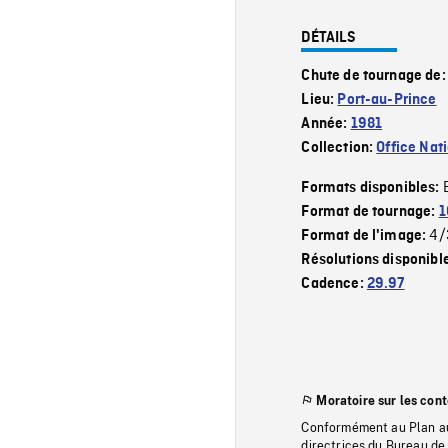
DÉTAILS
Chute de tournage de
Lieu:
Port-au-Prince
Année:
1981
Collection:
Office Nat
Formats disponibles:
Format de tournage:
1
4/
Format de l'image:
Résolutions disponibl
Cadence:
29.97
Moratoire sur les con
Conformément au Plan au
directrices du Bureau de 