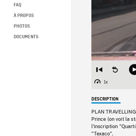
FAQ
À PROPOS
PHOTOS
DOCUMENTS
Restart
Seek
from
backward
beginning
10
1x
Playback
seconds
Rate
DESCRIPTION
PLAN TRAVELLING à 
Prince (on voit la 
l'inscription "Quart
"Texaco".