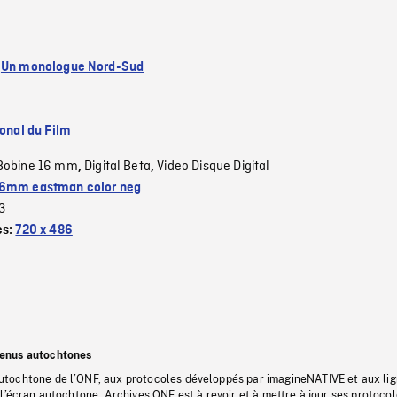
:
Un monologue Nord-Sud
ional du Film
Bobine 16 mm
Digital Beta
Video Disque Digital
,
,
6mm eastman color neg
3
es:
720 x 486
tenus autochtones
tochtone de l’ONF, aux protocoles développés par imagineNATIVE et aux li
l’écran autochtone, Archives ONF est à revoir et à mettre à jour ses protoco