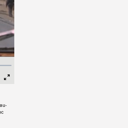
Full
Screen
-au-
ec