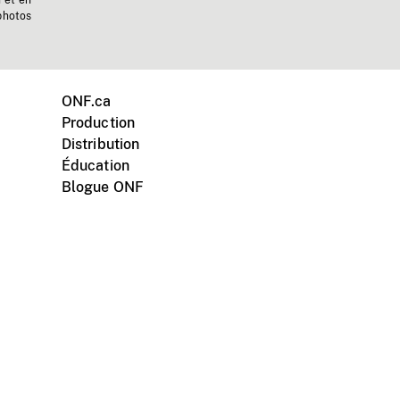
n et en
photos
ONF.ca
Production
Distribution
Éducation
Blogue ONF