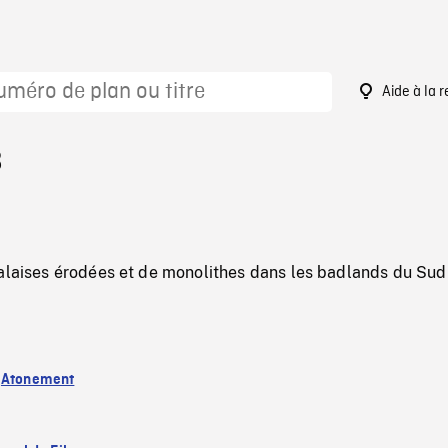
Aide à la 
8
falaises érodées et de monolithes dans les badlands du Sud
:
Atonement