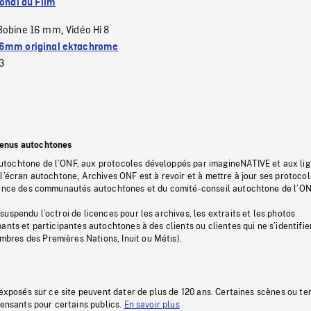
ional du Film
Bobine 16 mm
Vidéo Hi 8
,
6mm original ektachrome
3
tenus autochtones
tochtone de l’ONF, aux protocoles développés par imagineNATIVE et aux li
l’écran autochtone, Archives ONF est à revoir et à mettre à jour ses protoco
stance des communautés autochtones et du comité-conseil autochtone de l’ON
uspendu l’octroi de licences pour les archives, les extraits et les photos
ants et participantes autochtones à des clients ou clientes qui ne s’identifie
res des Premières Nations, Inuit ou Métis).
 exposés sur ce site peuvent dater de plus de 120 ans. Certaines scènes ou t
fensants pour certains publics.
En savoir plus