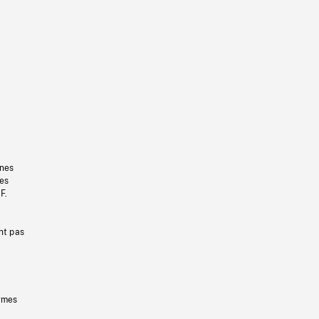
gnes
les
F.
nt pas
ermes