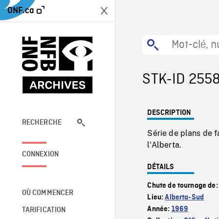
ONF.ca
STK-ID 255
DESCRIPTION
RECHERCHE
Série de plans de 
l'Alberta.
CONNEXION
DÉTAILS
Chute de tournage de
OÙ COMMENCER
Lieu:
Alberta-Sud
Année:
1969
TARIFICATION