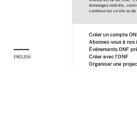
licence écrite de l'ONF. L
dommages-intérêts, contr
contenus sur ce site ou de 
Créer un compte ONF
Abonnez-vous à nos i
Événements ONF prè
Créer avec l’ONF
ENGLISH
Organiser une projec
Facebook
Youtube
L'ONF sur mobile et 