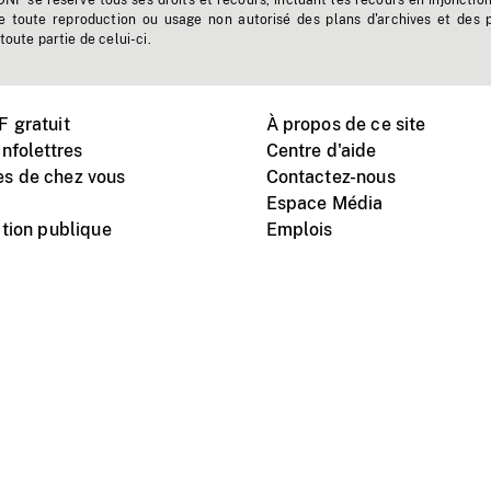
'ONF se réserve tous ses droits et recours, incluant les recours en injonctio
e toute reproduction ou usage non autorisé des plans d'archives et des 
toute partie de celui-ci.
 gratuit
À propos de ce site
nfolettres
Centre d'aide
s de chez vous
Contactez-nous
Espace Média
tion publique
Emplois
Instagram
Vimeo
X
télé