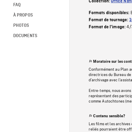
Collection:
Office Nat
FAQ
Formats disponibles:
À PROPOS
Format de tournage:
1
PHOTOS
4/
Format de l'image:
DOCUMENTS
Moratoire sur les con
Conformément au Plan au
directrices du Bureau de 
d’archivage avec l’assi
Entre-temps, nous avons s
représentant des particip
comme Autochtones (memb
Contenu sensible?
Les films et les archives
reliés pourraient être of