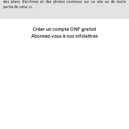
des plans d'archives et des photos contenus sur ce site ou de toute
partie de celui-ci.
Créer un compte ONF gratuit
Abonnez-vous à nos infolettres
Événements ONF près de chez vous
Créer avec l’ONF
Organiser une projection publique
À propos de ce site
Centre d'aide
Contactez-nous
Espace Média
Emplois
ONF.ca