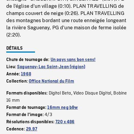
de l'église d'un village (0:10). PLAN TRAVELLING de
champs couvert de neige (0:26). PLAN TRAVELLING
des montagnes bordant une route enneigée longeant
la rivière Saguenay, PG d'une maison de ferme isolée
(2:20).
DÉTAILS
Chute de tournage de:
Un pays sans bon sens!
Lieu:
Saguenay-Lac Saint-Jean (région)
Année:
1968
Collection:
Office National du Film
Digital Beta
Video Disque Digital
Bobine
Formats disponibles:
,
,
16 mm
Format de tournage:
16mm neg b&w
4/3
Format de l'image:
Résolutions disponibles:
720 x 486
Cadence:
29.97