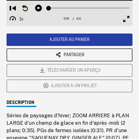
Loaded
:
Restart
Seek
Play
1.31%
from
backward
1x
0:00
Current
4:11
Duration
/
beginning
10
Playback
Full
Time
seconds
Rate
Scree
AJOUTER AU PANIER
PARTAGER
TÉLÉCHARGER UN APERÇU
AJOUTER À UN PROJET
DESCRIPTION
Séries de paysages d'hiver; ZOOM ARRIERE à PLAN
LARGE d'un champ de glace en fin d'après-midi (2
plans; 0:35). PGs de fermes isolées (0:31). PR d'une
enseigne "SAGUENAY DRY, GINGER ALE" (0:07). PE