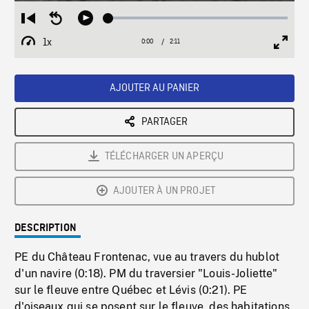
Loaded
:
Restart
Seek
Play
2.45%
from
backward
1x
0:00
Current
2:11
Duration
/
beginning
10
Playback
Full
Time
seconds
Rate
Scree
AJOUTER AU PANIER
PARTAGER
TÉLÉCHARGER UN APERÇU
AJOUTER À UN PROJET
DESCRIPTION
PE du Château Frontenac, vue au travers du hublot
d'un navire (0:18). PM du traversier "Louis-Joliette"
sur le fleuve entre Québec et Lévis (0:21). PE
d'oiseaux qui se posent sur le fleuve, des habitations