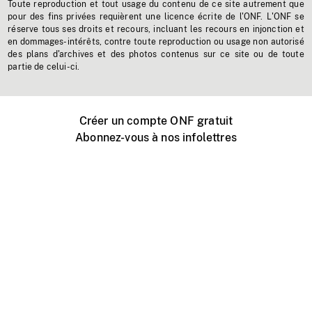
Toute reproduction et tout usage du contenu de ce site autrement que
pour des fins privées requièrent une licence écrite de l'ONF. L'ONF se
réserve tous ses droits et recours, incluant les recours en injonction et
en dommages-intérêts, contre toute reproduction ou usage non autorisé
des plans d'archives et des photos contenus sur ce site ou de toute
partie de celui-ci.
Créer un compte ONF gratuit
Abonnez-vous à nos infolettres
Événements ONF près de chez vous
Créer avec l’ONF
Organiser une projection publique
À propos de ce site
Centre d'aide
Contactez-nous
Espace Média
Emplois