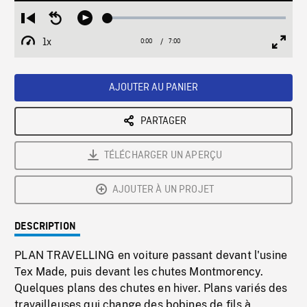
Loaded
:
Restart
Seek
Play
0.54%
from
backward
1x
0:00
Current
7:00
Duration
/
beginning
10
Playback
Full
Time
seconds
Rate
Scree
AJOUTER AU PANIER
PARTAGER
TÉLÉCHARGER UN APERÇU
AJOUTER À UN PROJET
DESCRIPTION
PLAN TRAVELLING en voiture passant devant l'usine
Tex Made, puis devant les chutes Montmorency.
Quelques plans des chutes en hiver. Plans variés des
travailleuses qui change des bobines de fils à