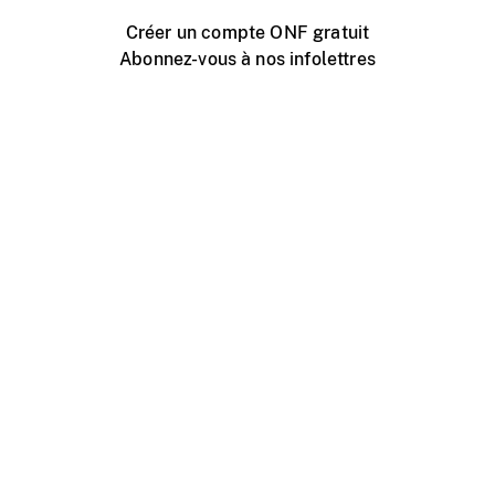
Créer un compte ONF gratuit
Abonnez-vous à nos infolettres
Événements ONF près de chez vous
Créer avec l’ONF
Organiser une projection publique
À propos de ce site
Centre d'aide
Contactez-nous
Espace Média
Emplois
ONF.ca
Production
Distribution
Éducation