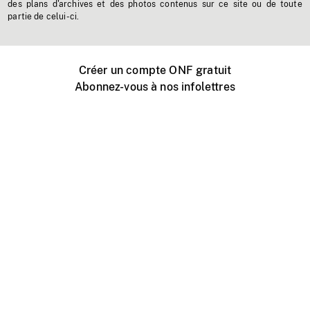
des plans d'archives et des photos contenus sur ce site ou de toute
partie de celui-ci.
Créer un compte ONF gratuit
Abonnez-vous à nos infolettres
Événements ONF près de chez vous
Créer avec l’ONF
Organiser une projection publique
À propos de ce site
Centre d'aide
Contactez-nous
Espace Média
Emplois
ONF.ca