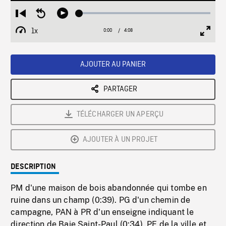
Loaded
:
Restart
Seek
Play
1.46%
from
backward
1x
0:00
Current
4:08
Duration
/
beginning
10
Playback
Full
Time
seconds
Rate
Scree
AJOUTER AU PANIER
PARTAGER
TÉLÉCHARGER UN APERÇU
AJOUTER À UN PROJET
DESCRIPTION
PM d'une maison de bois abandonnée qui tombe en
ruine dans un champ (0:39). PG d'un chemin de
campagne, PAN à PR d'un enseigne indiquant le
direction de Baie Saint-Paul (0:34). PE de la ville et