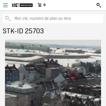
0
STK-ID 25703