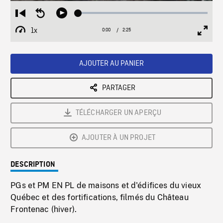
Loaded
:
Restart
Seek
Play
1.81%
from
backward
1x
0:00
Current
2:25
Duration
/
beginning
10
Playback
Full
Time
seconds
Rate
Scree
AJOUTER AU PANIER
PARTAGER
TÉLÉCHARGER UN APERÇU
AJOUTER À UN PROJET
DESCRIPTION
PGs et PM EN PL de maisons et d'édifices du vieux
Québec et des fortifications, filmés du Château
Frontenac (hiver).