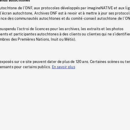
tenus autochtones
tochtone de l’ONF, aux protocoles développés par imagineNATIVE et aux li
l’écran autochtone, Archives ONF est à revoir et à mettre à jour ses protoco
stance des communautés autochtones et du comité-conseil autochtone de l’ON
uspendu l’octroi de licences pour les archives, les extraits et les photos
ants et participantes autochtones à des clients ou clientes qui ne s’identifie
res des Premières Nations, Inuit ou Métis).
 exposés sur ce site peuvent dater de plus de 120 ans. Certaines scènes ou t
fensants pour certains publics.
En savoir plus