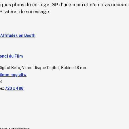
lques plans du cortège. GP d'une main et d'un bras noueux
 latéral de son visage.
:
Attitudes on Death
ional du Film
Digital Beta
Video Disque Digital
Bobine 16 mm
,
,
6mm neg b&w
3
es:
720 x 486