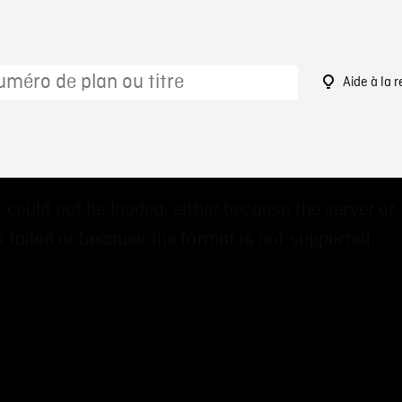
Aide à la 
 could not be loaded, either because the server or
 failed or because the format is not supported.