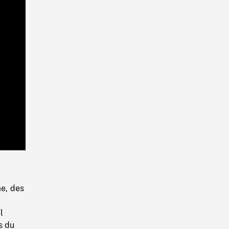
Playback
Rate
me, des
l
s du