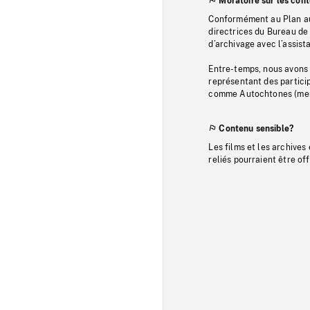
Moratoire sur les con
Conformément au Plan au
directrices du Bureau de 
d’archivage avec l’assi
Entre-temps, nous avons s
représentant des particip
comme Autochtones (memb
Contenu sensible?
Les films et les archives
reliés pourraient être of