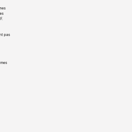
gnes
les
F.
nt pas
ermes