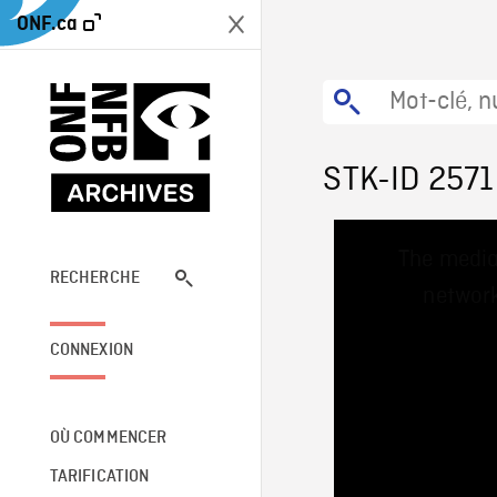
ONF.ca
STK-ID 2571
This
The media
is
a
RECHERCHE
network
modal
window.
CONNEXION
OÙ COMMENCER
TARIFICATION