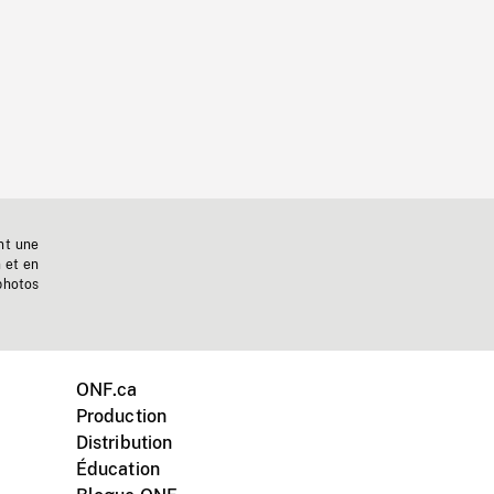
nt une
n et en
photos
ONF.ca
Production
Distribution
Éducation