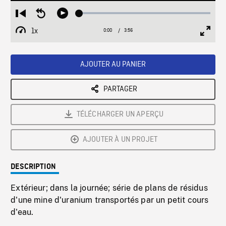
Loaded
:
Restart
Seek
Play
1.28%
from
backward
1x
0:00
Current
3:56
Duration
/
beginning
10
Playback
Full
Time
seconds
Rate
Scree
AJOUTER AU PANIER
PARTAGER
TÉLÉCHARGER UN APERÇU
AJOUTER À UN PROJET
DESCRIPTION
Extérieur; dans la journée; série de plans de résidus
d'une mine d'uranium transportés par un petit cours
d'eau.