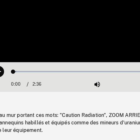
Loaded
:
Play
2.11%
0:00
Current
2:36
Duration
/
Mute
Time
au mur portant ces mots: "Caution Radiation", ZOOM ARRI
nnequins habillés et équipés comme des mineurs d'uraniu
 leur équipement.