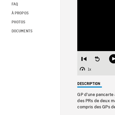
FAQ
À PROPOS
PHOTOS
DOCUMENTS
Restart
Seek
from
backward
beginning
10
1x
Playback
seconds
Rate
DESCRIPTION
GP d'une pancarte 
des PRs de deux ma
compris des GPs de