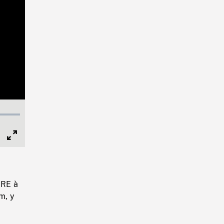
Full
Screen
ERE à
m, y