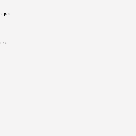
nt pas
ermes