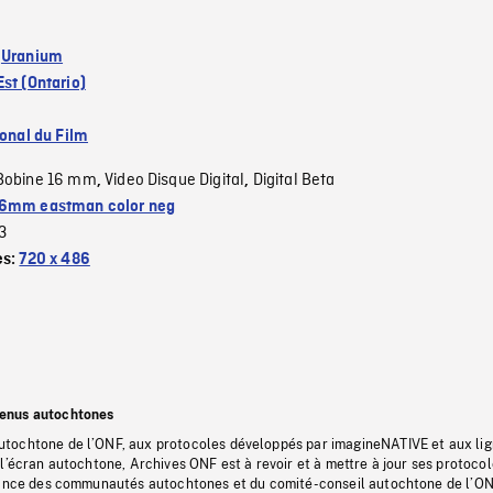
:
Uranium
st (Ontario)
ional du Film
Bobine 16 mm
Video Disque Digital
Digital Beta
,
,
6mm eastman color neg
3
es:
720 x 486
tenus autochtones
tochtone de l’ONF, aux protocoles développés par imagineNATIVE et aux li
l’écran autochtone, Archives ONF est à revoir et à mettre à jour ses protoco
stance des communautés autochtones et du comité-conseil autochtone de l’ON