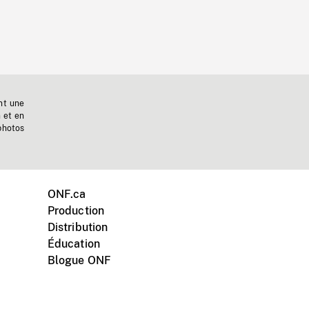
nt une
n et en
photos
ONF.ca
Production
Distribution
Éducation
Blogue ONF