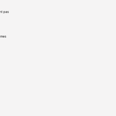
nt pas
ermes