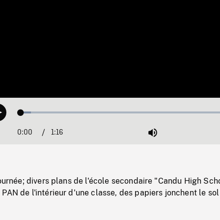
Loaded
:
Play
4.65%
0:00
Current
1:16
Duration
/
Mute
Time
journée; divers plans de l'école secondaire "Candu High Sch
PAN de l'intérieur d'une classe, des papiers jonchent le sol