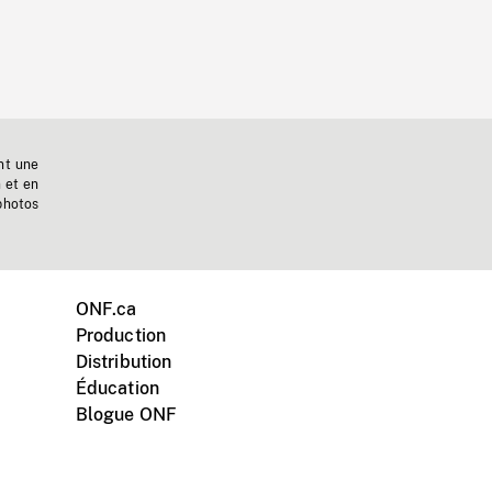
nt une
n et en
photos
ONF.ca
Production
Distribution
Éducation
Blogue ONF