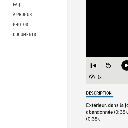
FAQ
À PROPOS
PHOTOS
DOCUMENTS
Restart
Seek
from
backward
beginning
10
1x
Playback
seconds
Rate
DESCRIPTION
Extérieur, dans la 
abandonnée (0:38). 
(0:38).