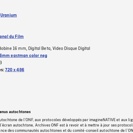
:
Uranium
ional du Film
Bobine 16 mm
Digital Beta
Video Disque Digital
,
,
6mm eastman color neg
3
es:
720 x 486
tenus autochtones
tochtone de l’ONF, aux protocoles développés par imagineNATIVE et aux li
l’écran autochtone, Archives ONF est à revoir et à mettre à jour ses protoco
stance des communautés autochtones et du comité-conseil autochtone de l’ON