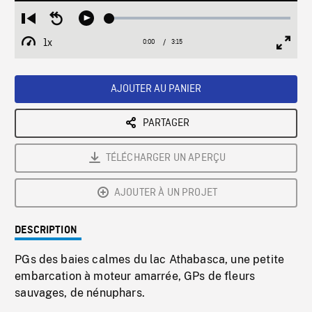
Loaded
:
Restart
Seek
Play
1.59%
from
backward
1x
0:00
Current
3:15
Duration
/
beginning
10
Playback
Full
Time
seconds
Rate
Scree
AJOUTER AU PANIER
PARTAGER
TÉLÉCHARGER UN APERÇU
AJOUTER À UN PROJET
DESCRIPTION
PGs des baies calmes du lac Athabasca, une petite
embarcation à moteur amarrée, GPs de fleurs
sauvages, de nénuphars.