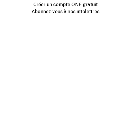
Créer un compte ONF gratuit
Abonnez-vous à nos infolettres
Événements ONF près de chez vous
Créer avec l’ONF
Organiser une projection publique
À propos de ce site
Centre d'aide
Contactez-nous
Espace Média
Emplois
ONF.ca
Production
Distribution
Éducation
Blogue ONF