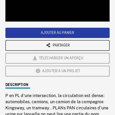
/
Loaded
:
Playback
0%
Rate
AJOUTER AU PANIER
PARTAGER
TÉLÉCHARGER UN APERÇU
AJOUTER À UN PROJET
DESCRIPTION
P en PL d'une intersection, la circulation est dense:
automobiles, camions, un camion de la compagnie
Kingsway, un tramway . PLANs PAN circulaires d'une
usine sur laquelle on peut lire une partie du nom