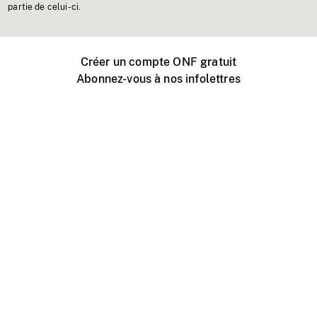
partie de celui-ci.
Créer un compte ONF gratuit
Abonnez-vous à nos infolettres
Événements ONF près de chez vous
Créer avec l’ONF
Organiser une projection publique
À propos de ce site
Centre d'aide
Contactez-nous
Espace Média
Emplois
ONF.ca
Production