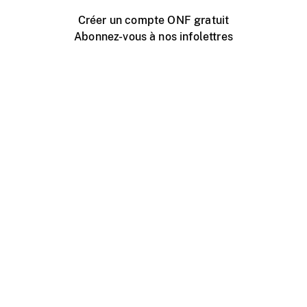
Créer un compte ONF gratuit
Abonnez-vous à nos infolettres
Événements ONF près de chez vous
Créer avec l’ONF
Organiser une projection publique
À propos de ce site
Centre d'aide
Contactez-nous
Espace Média
Emplois
ONF.ca
Production
Distribution
Éducation