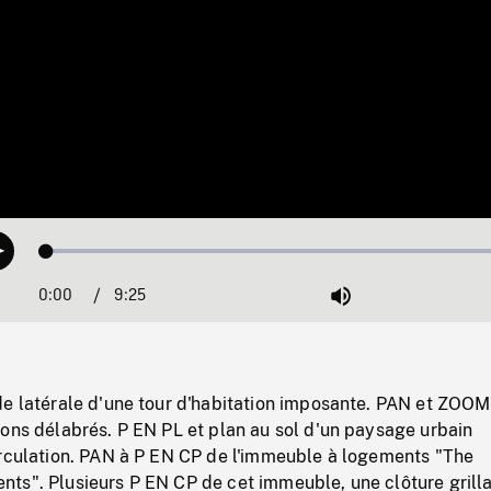
Loaded
:
Play
0.40%
0:00
Current
9:25
Duration
/
Mute
Time
de latérale d'une tour d'habitation imposante. PAN et ZOOM
ons délabrés. P EN PL et plan au sol d'un paysage urbain
irculation. PAN à P EN CP de l'immeuble à logements "The
ts". Plusieurs P EN CP de cet immeuble, une clôture grill