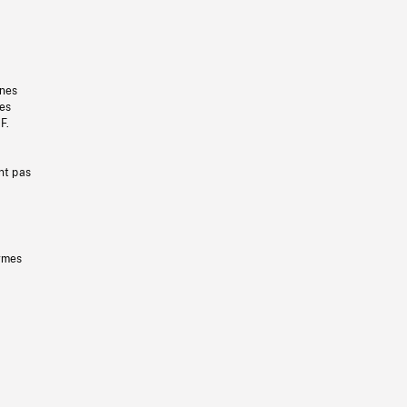
gnes
les
F.
nt pas
ermes