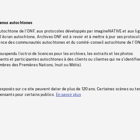
tenus autochtones
tochtone de l’ONF, aux protocoles développés par imagineNATIVE et aux li
l’écran autochtone, Archives ONF est à revoir et à mettre à jour ses protoco
stance des communautés autochtones et du comité-conseil autochtone de l’ON
uspendu l’octroi de licences pour les archives, les extraits et les photos
ants et participantes autochtones à des clients ou clientes qui ne s’identifie
res des Premières Nations, Inuit ou Métis).
 exposés sur ce site peuvent dater de plus de 120 ans. Certaines scènes ou t
fensants pour certains publics.
En savoir plus