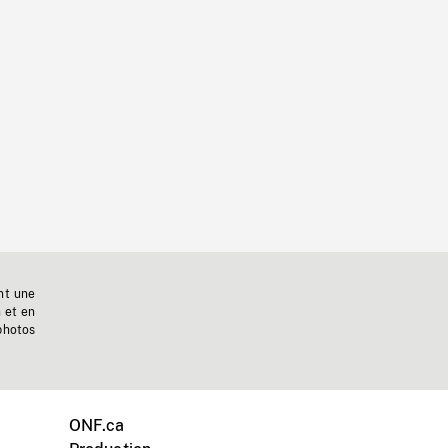
nt une
n et en
photos
ONF.ca