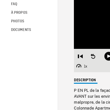
FAQ
À PROPOS
PHOTOS
DOCUMENTS
Restart
Seek
from
backward
beginning
10
1x
Playback
seconds
Rate
DESCRIPTION
P EN PL de la faça
AVANT sur les envir
malpropre, de la c
Colonnade Apartmen