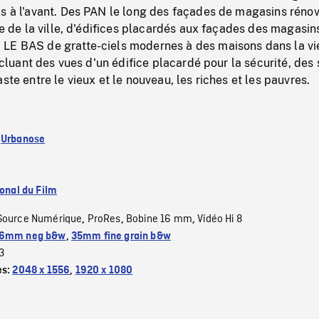
is à l'avant. Des PAN le long des façades de magasins réno
tie de la ville, d'édifices placardés aux façades des magasin
LE BAS de gratte-ciels modernes à des maisons dans la vie
incluant des vues d'un édifice placardé pour la sécurité, des
ste entre le vieux et le nouveau, les riches et les pauvres.
:
Urbanose
ional du Film
Source Numérique
ProRes
Bobine 16 mm
Vidéo Hi 8
,
,
,
6mm neg b&w
,
35mm fine grain b&w
3
es:
2048 x 1556
,
1920 x 1080