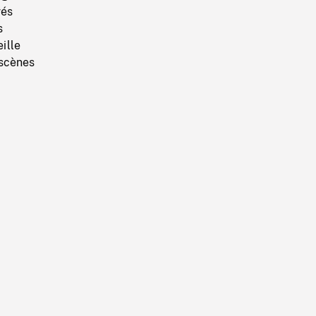
vés
s
ille
 scènes