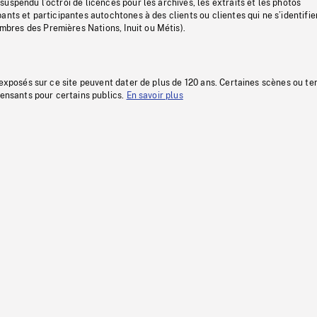
uspendu l’octroi de licences pour les archives, les extraits et les photos
ants et participantes autochtones à des clients ou clientes qui ne s’identifie
res des Premières Nations, Inuit ou Métis).
 exposés sur ce site peuvent dater de plus de 120 ans. Certaines scènes ou t
fensants pour certains publics.
En savoir plus