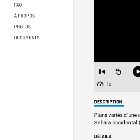
FAQ
À PROPOS
PHOTOS
DOCUMENTS
Restart
Seek
from
backward
beginning
10
1x
Playback
seconds
Rate
DESCRIPTION
Plans variés d'une
Sahara occidental 
DÉTAILS