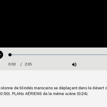
Loaded
:
Play
2.46%
0:00
Current
2:05
Duration
/
Mute
Time
 colonne de blindés marocains se déplaçant dans le désert 
(0:50). PLANs AÉRIENS de la même scène (0:24).