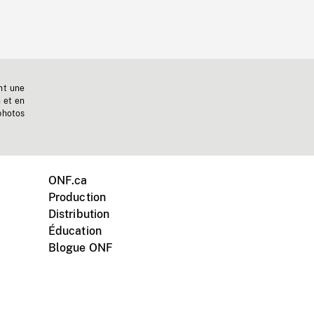
nt une
n et en
photos
ONF.ca
Production
Distribution
Éducation
Blogue ONF