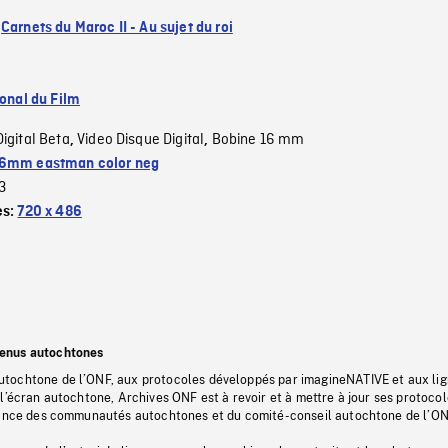
:
Carnets du Maroc II - Au sujet du roi
ional du Film
Digital Beta
Video Disque Digital
Bobine 16 mm
,
,
6mm eastman color neg
3
es:
720 x 486
tenus autochtones
tochtone de l’ONF, aux protocoles développés par imagineNATIVE et aux li
l’écran autochtone, Archives ONF est à revoir et à mettre à jour ses protoco
stance des communautés autochtones et du comité-conseil autochtone de l’ON