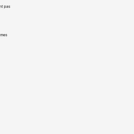
nt pas
ermes