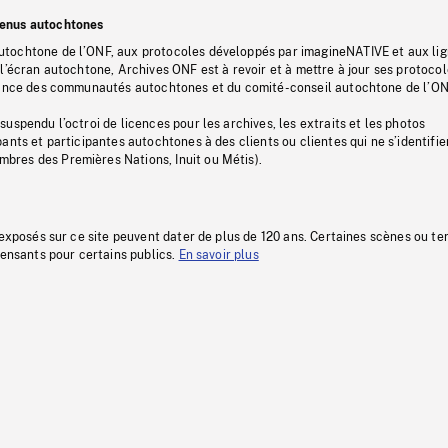
tenus autochtones
tochtone de l’ONF, aux protocoles développés par imagineNATIVE et aux li
l’écran autochtone, Archives ONF est à revoir et à mettre à jour ses protoco
stance des communautés autochtones et du comité-conseil autochtone de l’ON
uspendu l’octroi de licences pour les archives, les extraits et les photos
ants et participantes autochtones à des clients ou clientes qui ne s’identifie
res des Premières Nations, Inuit ou Métis).
 exposés sur ce site peuvent dater de plus de 120 ans. Certaines scènes ou t
fensants pour certains publics.
En savoir plus