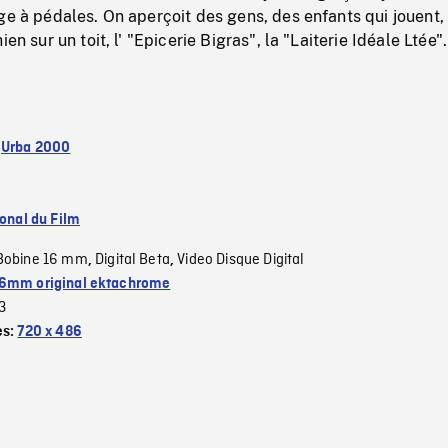
ge à pédales. On aperçoit des gens, des enfants qui jouent,
ien sur un toit, l' "Epicerie Bigras", la "Laiterie Idéale Ltée".
:
Urba 2000
ional du Film
Bobine 16 mm
Digital Beta
Video Disque Digital
,
,
6mm original ektachrome
3
es:
720 x 486