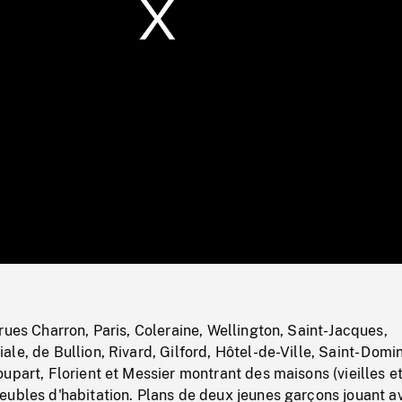
/
Loaded
:
Mute
0%
rues Charron, Paris, Coleraine, Wellington, Saint-Jacques,
le, de Bullion, Rivard, Gilford, Hôtel-de-Ville, Saint- Domi
upart, Florient et Messier montrant des maisons (vieilles e
eubles d'habitation. Plans de deux jeunes garçons jouant a