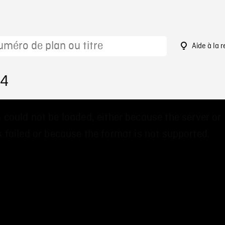
Aide à la 
14
 could not be loaded, either because the server or
 failed or because the format is not supported.