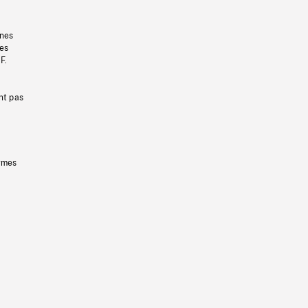
gnes
les
F.
nt pas
ermes