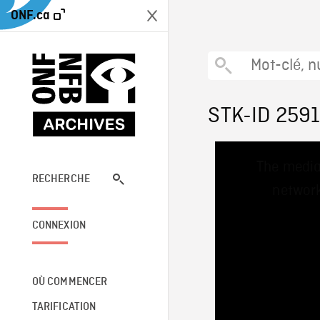
ONF.ca
STK-ID 259
This
The media
is
a
RECHERCHE
network
modal
window.
CONNEXION
OÙ COMMENCER
TARIFICATION