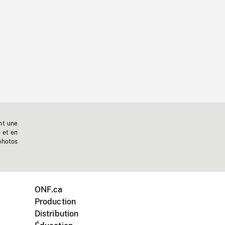
nt une
n et en
photos
ONF.ca
Production
Distribution