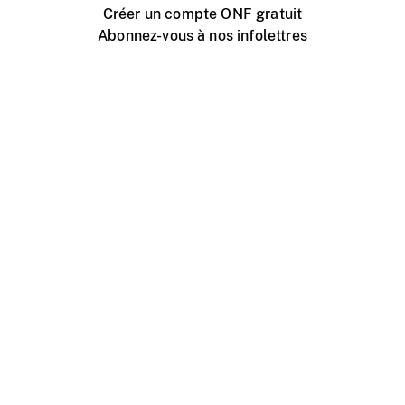
Créer un compte ONF gratuit
Abonnez-vous à nos infolettres
Événements ONF près de chez vous
Créer avec l’ONF
Organiser une projection publique
À propos de ce site
Centre d'aide
Contactez-nous
Espace Média
Emplois
ONF.ca
Production
Distribution
Éducation
Blogue ONF