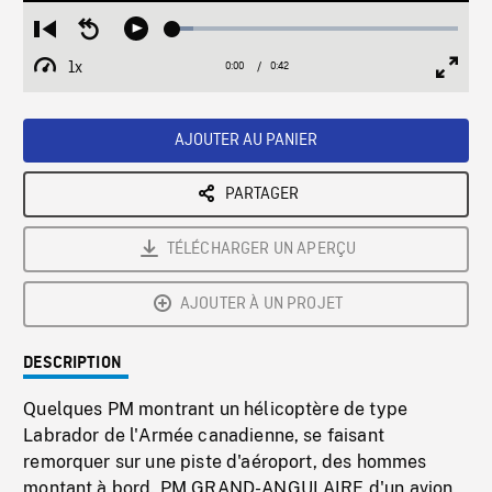
Loaded
:
Restart
Seek
Play
7.41%
from
backward
1x
0:00
Current
0:42
Duration
/
beginning
10
Playback
Full
Time
seconds
Rate
Scree
AJOUTER AU PANIER
PARTAGER
TÉLÉCHARGER UN APERÇU
AJOUTER À UN PROJET
DESCRIPTION
Quelques PM montrant un hélicoptère de type
Labrador de l'Armée canadienne, se faisant
remorquer sur une piste d'aéroport, des hommes
montant à bord. PM GRAND-ANGULAIRE d'un avion