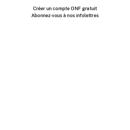
Créer un compte ONF gratuit
Abonnez-vous à nos infolettres
Événements ONF près de chez vous
Créer avec l’ONF
Organiser une projection publique
À propos de ce site
Centre d'aide
Contactez-nous
Espace Média
Emplois
ONF.ca
Production
Distribution
Éducation