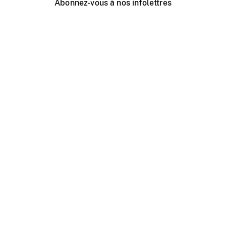
Abonnez-vous à nos infolettres
Événements ONF près de chez vous
Créer avec l’ONF
Organiser une projection publique
À propos de ce site
Centre d'aide
Contactez-nous
Espace Média
Emplois
ONF.ca
Production
Distribution
Éducation
Blogue ONF