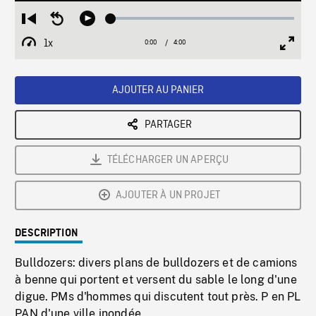
Loaded
:
Restart
Seek
Play
1.29%
from
backward
1x
0:00
Current
4:00
Duration
/
beginning
10
Playback
Full
Time
seconds
Rate
Scree
AJOUTER AU PANIER
PARTAGER
TÉLÉCHARGER UN APERÇU
AJOUTER À UN PROJET
DESCRIPTION
Bulldozers: divers plans de bulldozers et de camions
à benne qui portent et versent du sable le long d'une
digue. PMs d'hommes qui discutent tout près. P en PL
PAN d'une ville inondée.