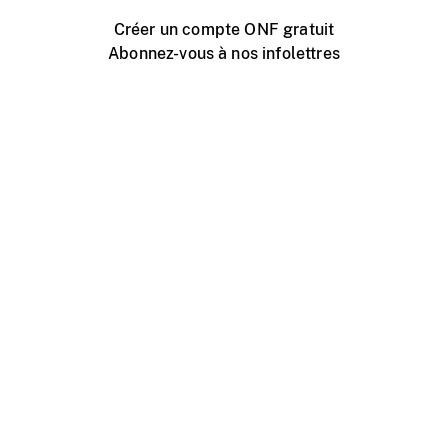
Créer un compte ONF gratuit
Abonnez-vous à nos infolettres
Événements ONF près de chez vous
Créer avec l’ONF
Organiser une projection publique
À propos de ce site
Centre d'aide
Contactez-nous
Espace Média
Emplois
ONF.ca
Production
Distribution
Éducation