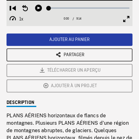
Loaded
:
Restart
Seek
Play
0.41%
from
backward
1x
0:00
Current
9:14
Duration
/
beginning
10
Playback
Full
Time
seconds
Rate
Scree
AJOUTER AU PANIER
PARTAGER
TÉLÉCHARGER UN APERÇU
AJOUTER À UN PROJET
DESCRIPTION
PLANS AÉRIENS horizontaux de flancs de
montagnes. Plusieurs PLANS AÉRIENS d'une région
de montagnes abruptes, de glaciers. Quelques
PLANS AÉRIENS horizontaux, filmés depuis le nez de