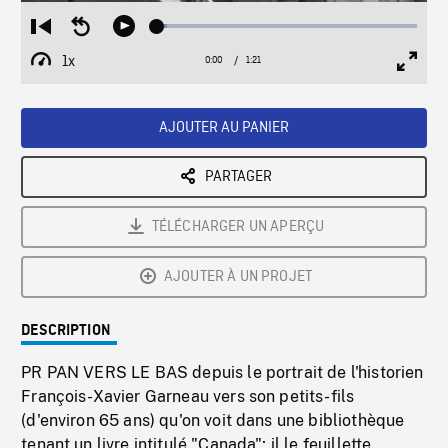
Loaded
:
Restart
Seek
Play
3.65%
from
backward
1x
0:00
Current
1:21
Duration
/
beginning
10
Playback
Full
Time
seconds
Rate
Scree
AJOUTER AU PANIER
PARTAGER
TÉLÉCHARGER UN APERÇU
AJOUTER À UN PROJET
DESCRIPTION
PR PAN VERS LE BAS depuis le portrait de l'historien
François-Xavier Garneau vers son petits-fils
(d'environ 65 ans) qu'on voit dans une bibliothèque
tenant un livre intitulé "Canada"; il le feuillette.