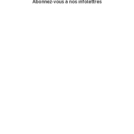
Abonnez-vous à nos infolettres
Événements ONF près de chez vous
Créer avec l’ONF
Organiser une projection publique
À propos de ce site
Centre d'aide
Contactez-nous
Espace Média
Emplois
ONF.ca
Production
Distribution
Éducation
Blogue ONF