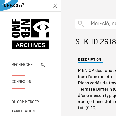
ONF.ca
STK-ID 261
DESCRIPTION
RECHERCHE
P EN CP des fenêtr
bas d'une rue étroi
CONNEXION
Plans variés de tra
Terrasse Dufferin (
d'une maison typiq
aperçoit une clôtur
OÙ COMMENCER
toit (0:10).
TARIFICATION