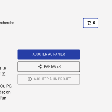
recherche
0
AJOUTER AU PANIER
PARTAGER
s le
13).
AJOUTER À UN PROJET
20). PG
de; on
d'un