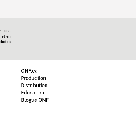
nt une
n et en
photos
ONF.ca
Production
Distribution
Éducation
Blogue ONF