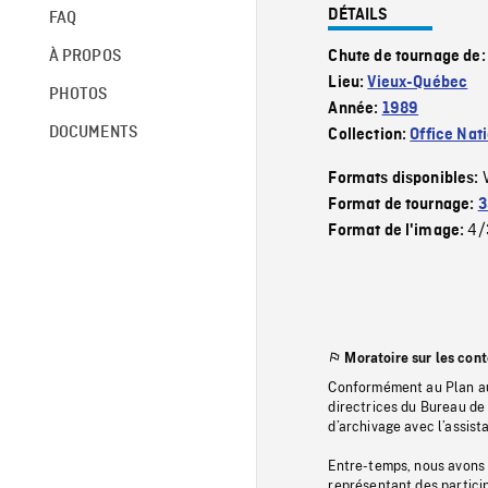
DÉTAILS
FAQ
À PROPOS
Chute de tournage de
Lieu:
Vieux-Québec
PHOTOS
Année:
1989
DOCUMENTS
Collection:
Office Nat
Formats disponibles:
Format de tournage:
3
4/
Format de l'image:
Moratoire sur les con
Conformément au Plan au
directrices du Bureau de 
d’archivage avec l’assi
Entre-temps, nous avons s
représentant des particip