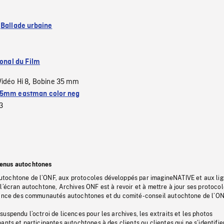
:
Ballade urbaine
ional du Film
Vidéo Hi 8
Bobine 35 mm
,
5mm eastman color neg
3
tenus autochtones
tochtone de l’ONF, aux protocoles développés par imagineNATIVE et aux li
l’écran autochtone, Archives ONF est à revoir et à mettre à jour ses protoco
stance des communautés autochtones et du comité-conseil autochtone de l’ON
uspendu l’octroi de licences pour les archives, les extraits et les photos
ants et participantes autochtones à des clients ou clientes qui ne s’identifie