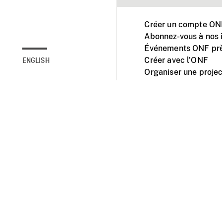
Créer un compte ONF
Abonnez-vous à nos i
Événements ONF prè
Créer avec l’ONF
ENGLISH
Organiser une projec
Facebook
Youtube
L'ONF sur mobile et 
Accessibilité
Site ins
© 2025 Office natio