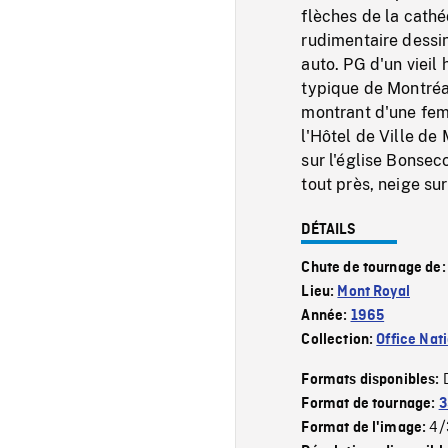
flèches de la cathé
rudimentaire dessin
auto. PG d'un viei
typique de Montréa
montrant d'une femm
l'Hôtel de Ville de
sur l'église Bonsec
tout près, neige sur
DÉTAILS
Chute de tournage de
Lieu:
Mont Royal
Année:
1965
Collection:
Office Nat
Formats disponibles:
Format de tournage:
3
4/
Format de l'image: