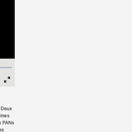
Full
Screen
. Deux
ines
ux PANs
es