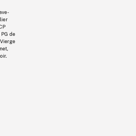
ave-
lier
 CP
. PG de
 Vierge
net,
oir.