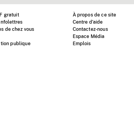
 gratuit
À propos de ce site
nfolettres
Centre d'aide
s de chez vous
Contactez-nous
Espace Média
tion publique
Emplois
Instagram
Vimeo
X
télé
titutionnel
Conditions d'utilisation
Protection des renseigne
nal du film du Canada