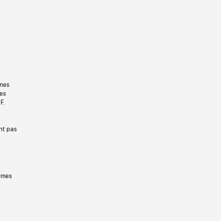
gnes
les
F.
nt pas
ermes