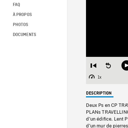
FAQ
À PROPOS
PHOTOS
DOCUMENTS
Restart
Seek
from
backward
beginning
10
1x
Playback
seconds
Rate
DESCRIPTION
Deux Ps en CP TRAV
PLANs TRAVELLING l
d'un édifice. Lent
d'un mur de pierres