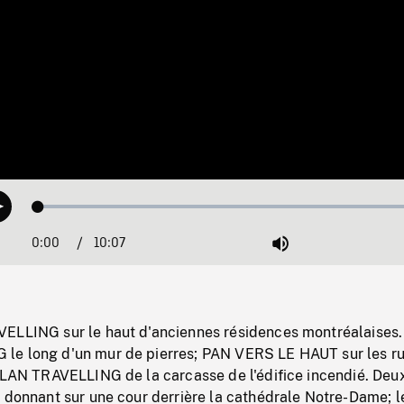
Loaded
:
Play
0.37%
0:00
Current
10:07
Duration
/
Mute
Time
ELLING sur le haut d'anciennes résidences montréalaises
e long d'un mur de pierres; PAN VERS LE HAUT sur les ru
 PLAN TRAVELLING de la carcasse de l'édifice incendié. De
 donnant sur une cour derrière la cathédrale Notre-Dame; l