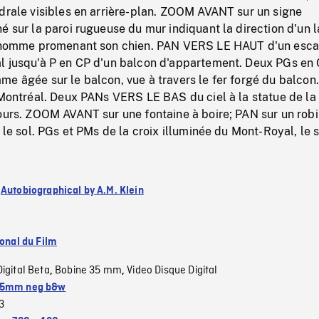
drale visibles en arrière-plan. ZOOM AVANT sur un signe
é sur la paroi rugueuse du mur indiquant la direction d'un l
l homme promenant son chien. PAN VERS LE HAUT d'un esca
l jusqu'à P en CP d'un balcon d'appartement. Deux PGs en
e âgée sur le balcon, vue à travers le fer forgé du balcon
 Montréal. Deux PANs VERS LE BAS du ciel à la statue de la
ours. ZOOM AVANT sur une fontaine à boire; PAN sur un robi
 le sol. PGs et PMs de la croix illuminée du Mont-Royal, le s
:
Autobiographical by A.M. Klein
ional du Film
Digital Beta
Bobine 35 mm
Video Disque Digital
,
,
5mm neg b&w
3