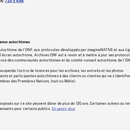
es:
720 x 486
tenus autochtones
tochtone de l’ONF, aux protocoles développés par imagineNATIVE et aux li
l’écran autochtone, Archives ONF est à revoir et à mettre à jour ses protoco
stance des communautés autochtones et du comité-conseil autochtone de l’ON
uspendu l’octroi de licences pour les archives, les extraits et les photos
ants et participantes autochtones à des clients ou clientes qui ne s’identifie
res des Premières Nations, Inuit ou Métis).
 exposés sur ce site peuvent dater de plus de 120 ans. Certaines scènes ou t
fensants pour certains publics.
En savoir plus