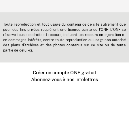
Toute reproduction et tout usage du contenu de ce site autrement que
pour des fins privées requièrent une licence écrite de l'ONF. L'ONF se
réserve tous ses droits et recours, incluant les recours en injonction et
en dommages-intérêts, contre toute reproduction ou usage non autorisé
des plans d'archives et des photos contenus sur ce site ou de toute
partie de celui-ci.
Créer un compte ONF gratuit
Abonnez-vous à nos infolettres
Événements ONF près de chez vous
Créer avec l’ONF
Organiser une projection publique
À propos de ce site
Centre d'aide