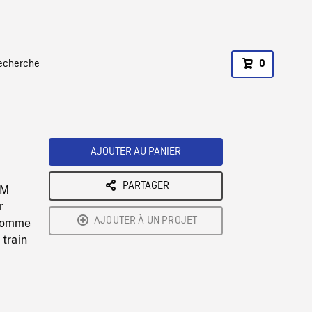
recherche
0
AJOUTER AU PANIER
PARTAGER
OM
r
AJOUTER À UN PROJET
 homme
 train
s