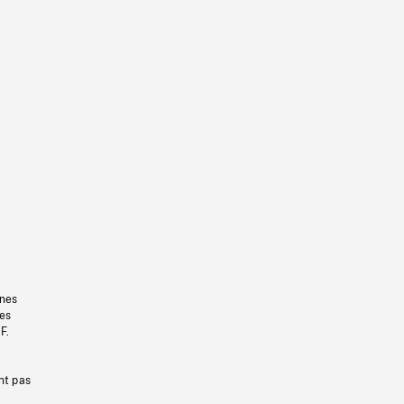
gnes
les
F.
nt pas