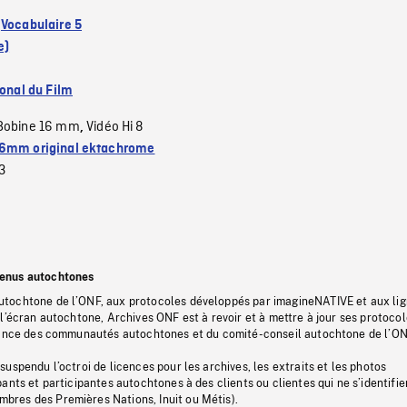
:
Vocabulaire 5
e)
ional du Film
Bobine 16 mm
Vidéo Hi 8
,
6mm original ektachrome
3
tenus autochtones
tochtone de l’ONF, aux protocoles développés par imagineNATIVE et aux li
l’écran autochtone, Archives ONF est à revoir et à mettre à jour ses protoco
stance des communautés autochtones et du comité-conseil autochtone de l’ON
uspendu l’octroi de licences pour les archives, les extraits et les photos
ants et participantes autochtones à des clients ou clientes qui ne s’identifie
res des Premières Nations, Inuit ou Métis).