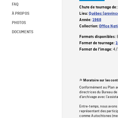
FAQ
Chute de tournage de
À PROPOS
Lieu:
Québec (provinc
Année:
1968
PHOTOS
Collection:
Office Nat
DOCUMENTS
Formats disponibles:
Format de tournage:
1
4/
Format de l'image:
Moratoire sur les con
Conformément au Plan au
directrices du Bureau de 
d’archivage avec l’assi
Entre-temps, nous avons s
représentant des particip
comme Autochtones (memb