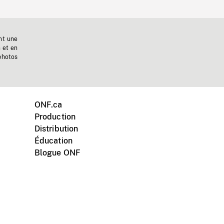
nt une
n et en
photos
ONF.ca
Production
Distribution
Éducation
Blogue ONF