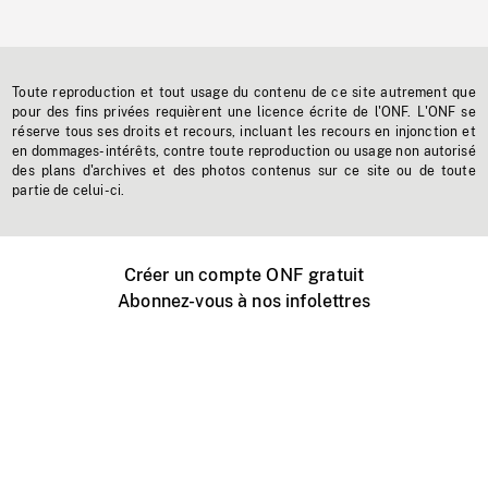
Toute reproduction et tout usage du contenu de ce site autrement que
pour des fins privées requièrent une licence écrite de l'ONF. L'ONF se
réserve tous ses droits et recours, incluant les recours en injonction et
en dommages-intérêts, contre toute reproduction ou usage non autorisé
des plans d'archives et des photos contenus sur ce site ou de toute
partie de celui-ci.
Créer un compte ONF gratuit
Abonnez-vous à nos infolettres
Événements ONF près de chez vous
Créer avec l’ONF
Organiser une projection publique
À propos de ce site
Centre d'aide