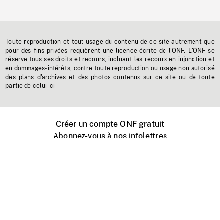
Toute reproduction et tout usage du contenu de ce site autrement que
pour des fins privées requièrent une licence écrite de l'ONF. L'ONF se
réserve tous ses droits et recours, incluant les recours en injonction et
en dommages-intérêts, contre toute reproduction ou usage non autorisé
des plans d'archives et des photos contenus sur ce site ou de toute
partie de celui-ci.
Créer un compte ONF gratuit
Abonnez-vous à nos infolettres
Événements ONF près de chez vous
Créer avec l’ONF
Organiser une projection publique
À propos de ce site
Centre d'aide