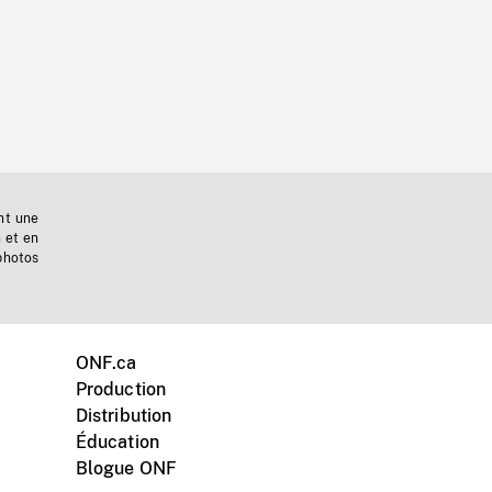
nt une
n et en
photos
ONF.ca
Production
Distribution
Éducation
Blogue ONF