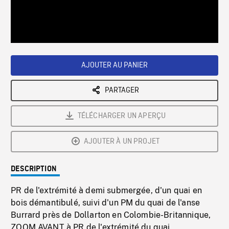
/
Loaded
:
Playback
0%
Rate
AJOUTER AU PANIER
PARTAGER
TÉLÉCHARGER UN APERÇU
AJOUTER À UN PROJET
DESCRIPTION
PR de l'extrémité à demi submergée, d'un quai en
bois démantibulé, suivi d'un PM du quai de l'anse
Burrard près de Dollarton en Colombie-Britannique,
ZOOM AVANT à PR de l'extrémité du quai.