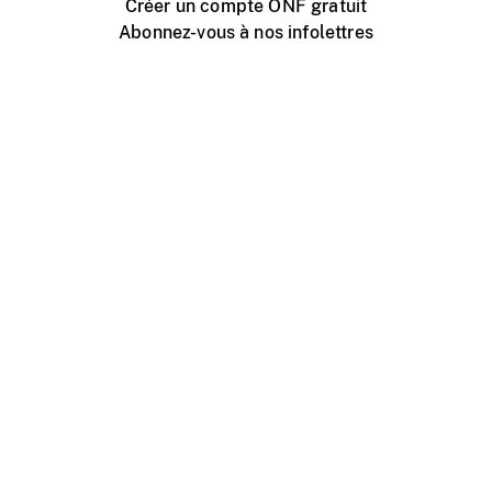
Créer un compte ONF gratuit
Abonnez-vous à nos infolettres
Événements ONF près de chez vous
Créer avec l’ONF
Organiser une projection publique
À propos de ce site
Centre d'aide
Contactez-nous
Espace Média
Emplois
ONF.ca
Production
Distribution
Éducation
Blogue ONF