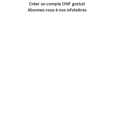
Créer un compte ONF gratuit
Abonnez-vous à nos infolettres
Événements ONF près de chez vous
Créer avec l’ONF
Organiser une projection publique
À propos de ce site
Centre d'aide
Contactez-nous
Espace Média
Emplois
ONF.ca
Production
Distribution
Éducation
Blogue ONF